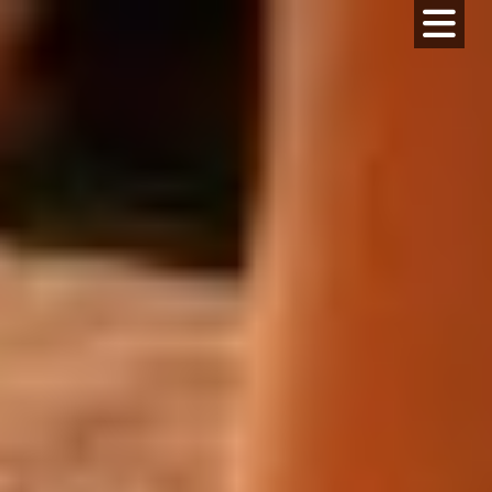
コ
ン
テ
ン
ツ
へ
ス
キ
ッ
プ