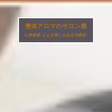
整体アロマのサロン癒
心身健康~よもぎ蒸しもある治癒処~