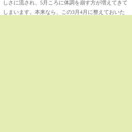
しさに流され、5月ころに体調を崩す方が増えてきて
しまいます。本来なら、この3月4月に整えておいた
方が、5月に暴走しないのですが、5月に急に痛くな
ったという方に、しっかりとお話を伺うとあららそ
れって結構前から身体がサインを送っていましたね
ってな不調の人に合う事が増えたりした経験があり
ます。
なので、久しぶりのブログですが、今のうちから健
康管理しておいてねって事なのです。お引越しのあ
る方もいるでしょう。新しい環境に慣れるには2か月
近くはかかってしまいます。引っ越し早々よりも落
ち着き始めた5月ころの方がこれも不調が出始めてズ
ルズル不調を見逃すと6月の梅雨時の梅雨寒で躰をこ