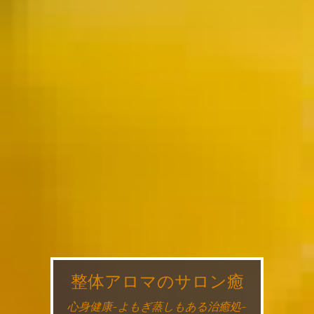
整体アロマのサロン癒
心身健康~よもぎ蒸しもある治癒処~