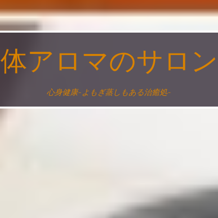
整体アロマのサロン
心身健康~よもぎ蒸しもある治癒処~