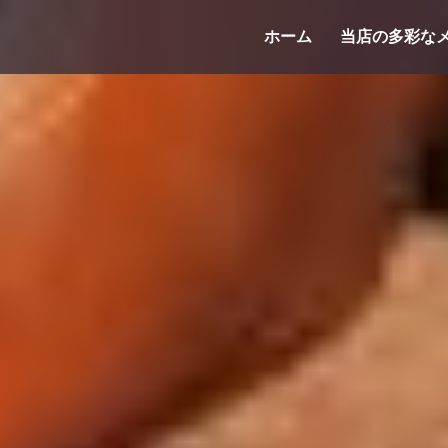
コ
ホーム
当店の多彩な
ン
テ
ン
ツ
へ
ス
キ
ッ
プ