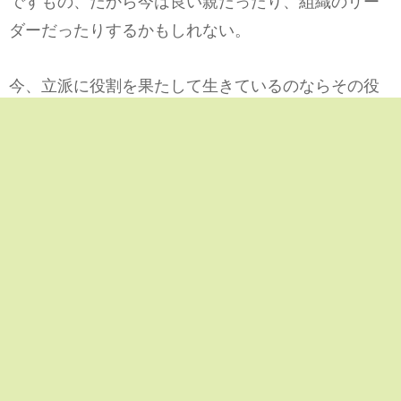
ですもの、だから今は良い親だったり、組織のリー
ダーだったりするかもしれない。
今、立派に役割を果たして生きているのならその役
割をしっかり全うさせてあげるチャンスを過去の問
題を持ち出して人から奪う権利はどこにあるのだろ
うか？と思ってしまう所はあります。
開会式に出なくなったイジメの人の場合は反省の色
が見えない発言をしていたそうですが、世の中はそ
ういう堂々と悪い事をやって過去の悪い事までも売
りにして商売に利用している人もいますから、過去
ギャングだったけれど、そんな自分でもこうして
色々稼げているし、がんばろう なんてユーチュー
ブで発言している人も見た事があります。