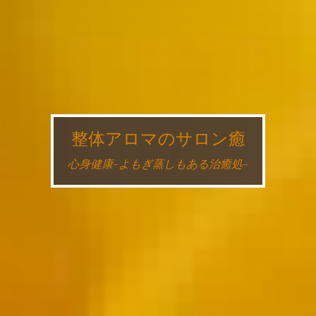
整体アロマのサロン癒
心身健康~よもぎ蒸しもある治癒処~