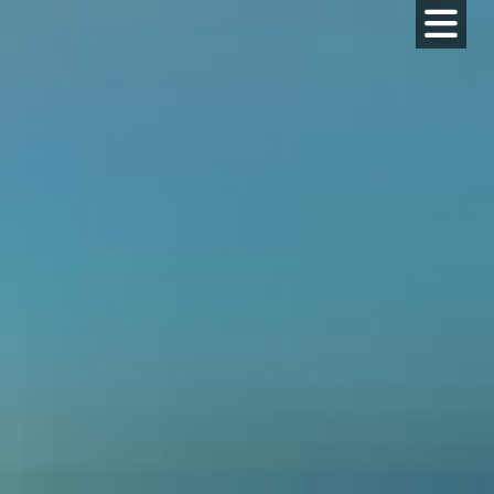
コ
ン
テ
ン
ツ
へ
ス
キ
ッ
プ