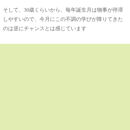
そして、30歳くらいから、毎年誕生月は物事が停滞
しやすいので、今月にこの不調の学びが降りてきた
のは逆にチャンスとは感じています
30歳前までは裏停滞月の5月が不調でしたので、自分
の物事が停滞しやすい月をしっているから、ポジテ
ィブにもとらえやすいかな、と感じます
統計的に、誕生月、もしくは裏誕生月である誕生月
の半年前のどちらか、人によっては両方の期間が停
滞期に当たる人が多くいます、そういった時の不調
は次への学び、調整期間ですので、わたしもこの調
整期間、色々と感じ取り学ばせていただいています