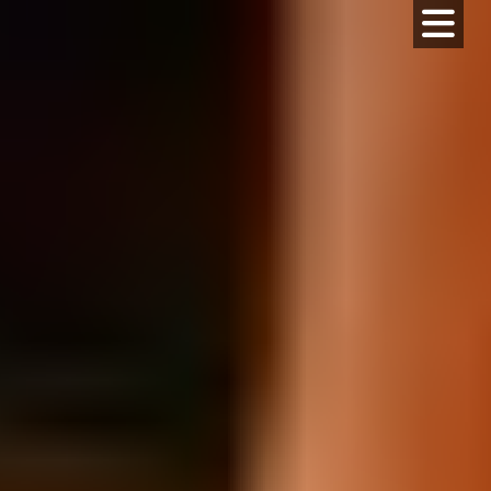
コ
ン
テ
ン
ツ
へ
ス
キ
ッ
プ