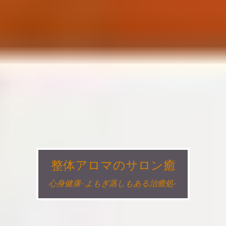
整体アロマのサロン癒
心身健康~よもぎ蒸しもある治癒処~