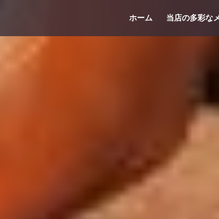
コ
ホーム
当店の多彩な
ン
テ
ン
ツ
へ
ス
キ
ッ
プ