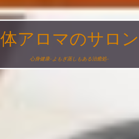
整体アロマのサロン
心身健康~よもぎ蒸しもある治癒処~