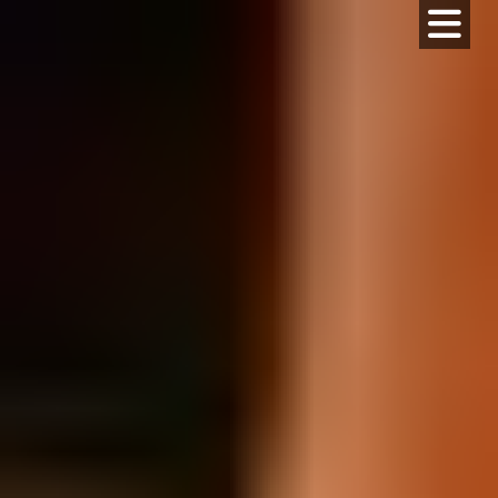
コ
ン
テ
ン
ツ
へ
ス
キ
ッ
プ