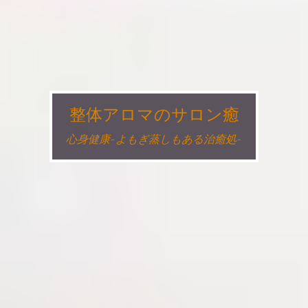
整体アロマのサロン癒
心身健康~よもぎ蒸しもある治癒処~