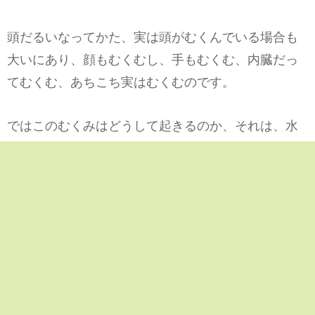
頭だるいなってかた、実は頭がむくんでいる場合も
大いにあり、顔もむくむし、手もむくむ、内臓だっ
てむくむ、あちこち実はむくむのです。
ではこのむくみはどうして起きるのか、それは、水
分摂取の量とタイミング、水分の種類、排せつ出来
ているかにかかわりがあります。仕事中にのどが渇
くと、これからの時期はすごい冷たい水分を取って
しまうかもしれません。でもこれがむくみの原因に
もつながります。内臓が冷えると、人は内臓をまず
温めようとします。そこで、血流は内臓に行きやす
くなり、体液循環が内臓ばかりに集中してしまうの
です。