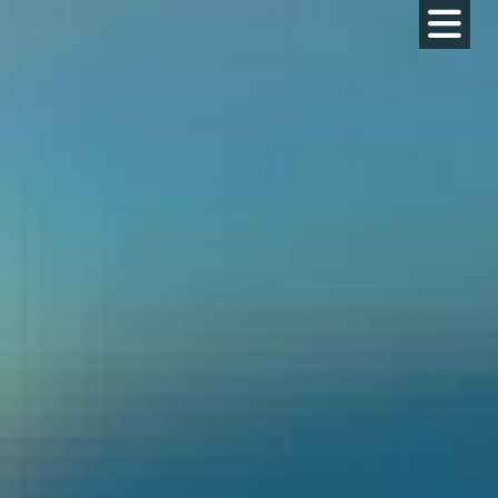
コ
ン
テ
ン
ツ
へ
ス
キ
ッ
プ