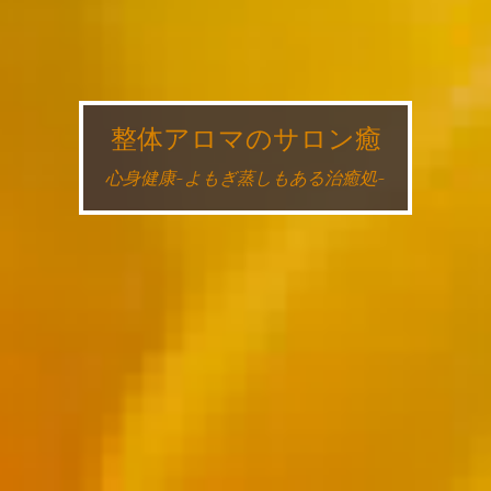
整体アロマのサロン癒
心身健康~よもぎ蒸しもある治癒処~