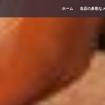
コ
ホーム
当店の多彩な
ン
テ
ン
ツ
へ
ス
キ
ッ
プ