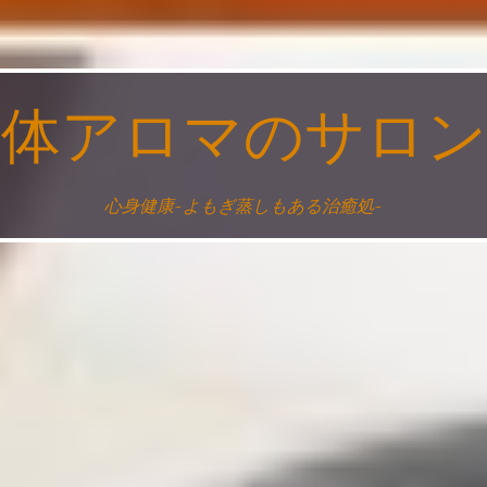
整体アロマのサロン
心身健康~よもぎ蒸しもある治癒処~