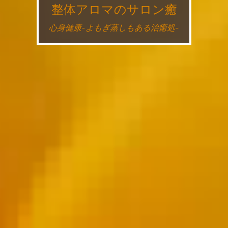
整体アロマのサロン癒
心身健康~よもぎ蒸しもある治癒処~