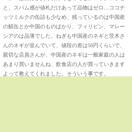
と、スパム感が値札だけあって品物はゼロ…ココナ
ッツミルクの缶詰も少なめ、残っているのは中国産
の鯖缶とか中国のものばかり、フィリピン、マレー
シアのは品薄でした。ねぎも中国産のネギと茨木さ
んのネギが並んでいて、値段の差は50円くらいで、
親切な店員さんが、中国産のネギは一般家庭の人は
あまり買いませんね、飲食店の人が買っていきます
よって教えてくれました。そういう事です。
ドン・キホーテのポイントと課金が合計で3000円弱
でしたので、それを全て使い切ってしまおうとトイ
レットペーパーの18ロールを3個とニベアを5缶購
入、で使い切りました。トイレットペーパーと青缶
は母にもあげて、残りは自宅に保管。