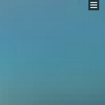
コ
ン
テ
ン
ツ
へ
ス
キ
ッ
プ