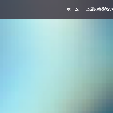
コ
ホーム
当店の多彩な
ン
テ
ン
ツ
へ
ス
キ
ッ
プ