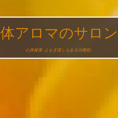
整体アロマのサロン
心身健康~よもぎ蒸しもある治癒処~